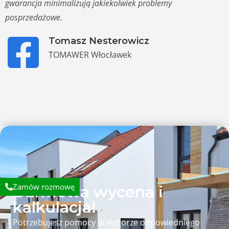
gwarancja minimalizują jakiekolwiek problemy
posprzedażowe.
Tomasz Nesterowicz
TOMAWER Włocławek
Zamów rozmowę
Darmowa wycena i
kalkulacja!
Potrzebujesz pomocy w wyborze odpowiedniego