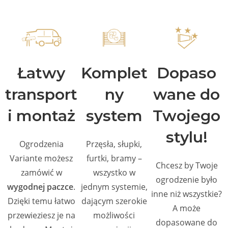
Łatwy
Komplet
Dopaso
transport
ny
wane do
i montaż
system
Twojego
stylu!
Ogrodzenia
Przęsła, słupki,
Variante możesz
furtki, bramy –
Chcesz by Twoje
zamówić w
wszystko w
ogrodzenie było
wygodnej paczce
.
jednym systemie,
inne niż wszystkie?
Dzięki temu łatwo
dającym szerokie
A może
przewieziesz je na
możliwości
dopasowane do