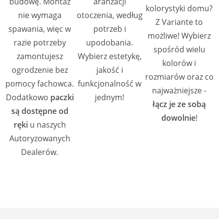
budowę. Montaż
aranżacji
kolorystyki domu?
nie wymaga
otoczenia, według
Z Variante to
spawania, więc w
potrzeb i
możliwe! Wybierz
razie potrzeby
upodobania.
spośród wielu
zamontujesz
Wybierz estetykę,
kolorów i
ogrodzenie bez
jakość i
rozmiarów oraz co
pomocy fachowca.
funkcjonalność w
najważniejsze -
Dodatkowo
paczki
jednym!
łącz je ze sobą
są dostępne od
dowolnie
!
ręki
u naszych
Autoryzowanych
Dealerów.